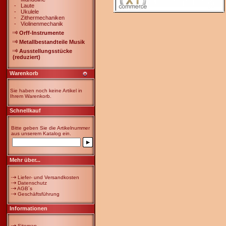
-
Laute
-
Ukulele
-
Zithermechaniken
-
Violinenmechanik
Orff-Instrumente
Metallbestandteile Musik
Ausstellungsstücke
(reduziert)
Warenkorb
Sie haben noch keine Artikel in
Ihrem Warenkorb.
Schnellkauf
Bitte geben Sie die Artikelnummer
aus unserem Katalog ein.
Mehr über...
Liefer- und Versandkosten
Datenschutz
AGB´s
Geschäftsführung
Informationen
Sitemap