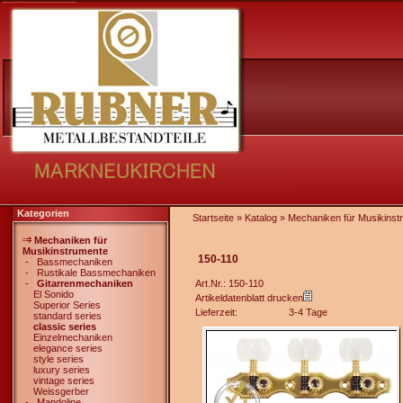
Kategorien
Startseite
»
Katalog
»
Mechaniken für Musikinst
Mechaniken für
Musikinstrumente
150-110
-
Bassmechaniken
-
Rustikale Bassmechaniken
-
Gitarrenmechaniken
Art.Nr.: 150-110
El Sonido
Artikeldatenblatt drucken
Superior Series
Lieferzeit:
3-4 Tage
standard series
classic series
Einzelmechaniken
elegance series
style series
luxury series
vintage series
Weissgerber
-
Mandoline