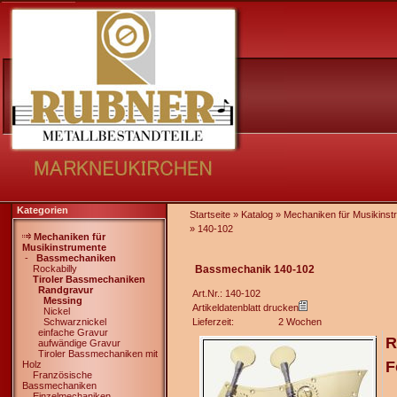
Kategorien
Startseite
»
Katalog
»
Mechaniken für Musikinst
»
140-102
Mechaniken für
Musikinstrumente
-
Bassmechaniken
Rockabilly
Bassmechanik 140-102
Tiroler Bassmechaniken
Randgravur
Art.Nr.: 140-102
Messing
Artikeldatenblatt drucken
Nickel
Schwarznickel
Lieferzeit:
2 Wochen
einfache Gravur
R
aufwändige Gravur
Tiroler Bassmechaniken mit
F
Holz
Französische
Bassmechaniken
Einzelmechaniken