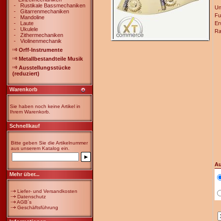
-
Rustikale Bassmechaniken
Un
-
Gitarrenmechaniken
Fu
-
Mandoline
-
Laute
Er
-
Ukulele
Ra
-
Zithermechaniken
-
Violinenmechanik
Orff-Instrumente
Metallbestandteile Musik
Ausstellungsstücke
(reduziert)
Warenkorb
Sie haben noch keine Artikel in
Ihrem Warenkorb.
Schnellkauf
Bitte geben Sie die Artikelnummer
aus unserem Katalog ein.
Au
Mehr über...
Liefer- und Versandkosten
Datenschutz
AGB´s
Geschäftsführung